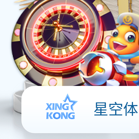
精准长传成为反击引擎
过去几个赛季，洛卡特利更多被视作一名以
率意味着他不再仅仅是一名安全球处理者
球，准确找到前插的边锋或中锋，彻底撕
繁琐环节，直接威胁对方腹地。
阿莱格里对此显然早有部署。他在训练中
是盲目的解围，而是富有战术意图的“导
致命性。可以预见，在后续面对强敌的比
多前插空间。