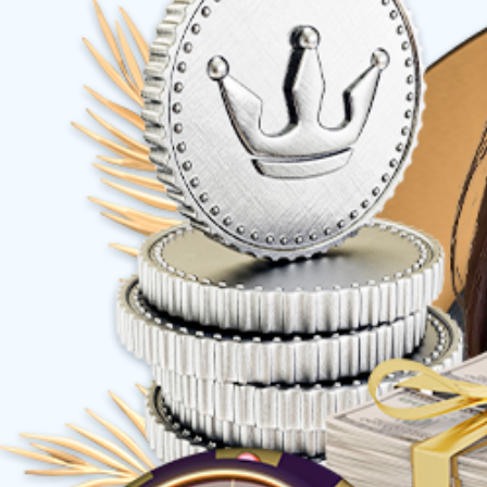
率已飙升至87%，这一数据不仅刷新了
文图斯似乎找到了攻守平衡的终极密钥，