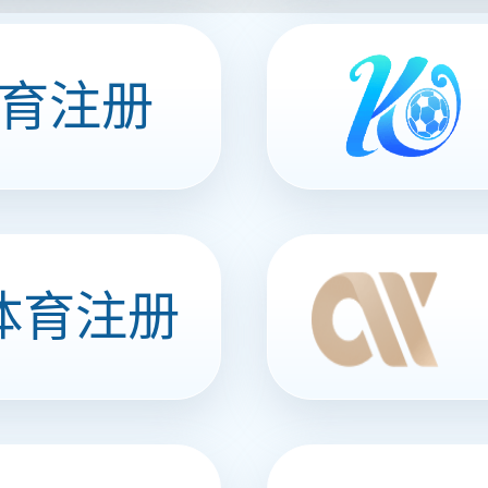
阿莱格里重拾意式经典
里反击战术升级的一个缩影。本赛季的尤文图斯，在防守端的站
成局部的“反击小组”。与以往依赖单兵爆破不同，现在的尤文反
的中锋，随后由这些球员迅速分球或做墙，为后排插上的队友创
球数已位列意甲前三，而其中超过六成的进球与洛卡特利的首次
再一味追求控球渗透，而是通过突然改变节奏，用长传调度拉扯对
结合，打造出一套更具弹性的战术体系。
展望
尤文图斯依然面临两大隐患。首先，球队对洛卡特利的依赖度过
高风险性意味着，一旦丢球，己方防线将直接暴露在对手的反击
文的后场出球带来了不小压力。
套路，比如增加中场其他球员的长传权重，或者利用边后卫的套