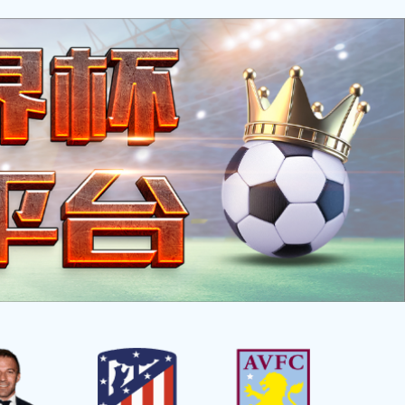
注册入口
赛事与数据服务
支持
APP下载
与
网页使用
，每日同步更
握比赛节奏。